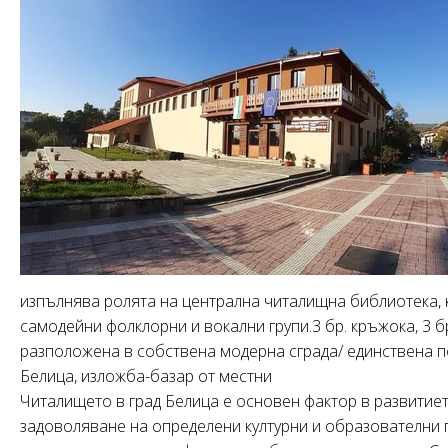
изпълнява ролята на централна читалищна библиотека, 
самодейни фолклорни и вокални групи.3 бр. кръжока, 3 б
разположена в собствена модерна сграда/ единствена по 
Белица, изложба-базар от местни
Читалището в град Белица е основен фактор в развитие
задоволяване на определени културни и образователни п