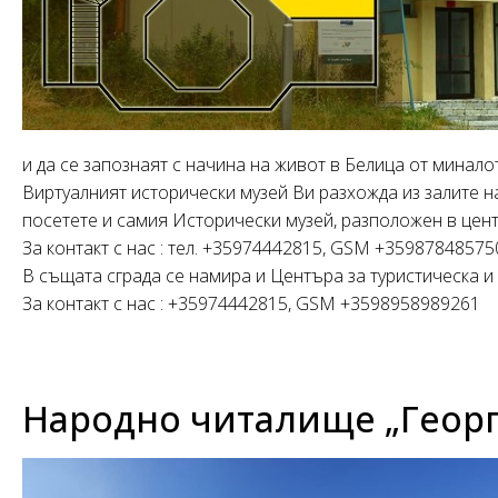
и да се запознаят с начина на живот в Белица от миналот
Виртуалният исторически музей Ви разхожда из залите на
посетете и самия Исторически музей, разположен в центъ
За контакт с нас : тел. +35974442815, GSM +35987848575
В същата сграда се намира и Центъра за туристическа 
За контакт с нас : +35974442815, GSM +3598958989261
Народно читалище „Георги