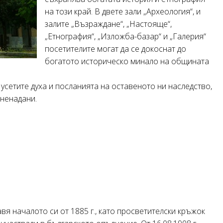
на този край. В двете зали „Археология“, и
залите „Възраждане“, „Настояще“,
„Етнография“, „Изложба-базар“ и „Галерия“
посетителите могат да се докоснат до
богатото историческо минало на общината
 усетите духа и посланията на оставеното ни наследство,
зненадани.
вя началото си от 1885 г., като просветителски кръжок