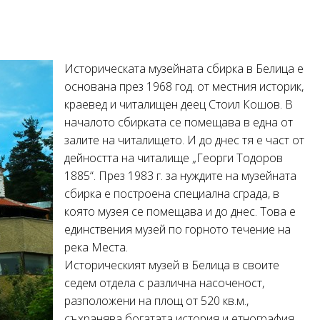
Историческата музейната сбирка в Белица е
основана през 1968 год. от местния историк,
краевед и читалищен деец Стоил Кошов. В
началото сбирката се помещава в една от
залите на читалището. И до днес тя е част от
дейността на читалище „Георги Тодоров
1885“. През 1983 г. за нуждите на музейната
сбирка е построена специална сграда, в
която музея се помещава и до днес. Това е
единствения музей по горното течение на
река Места.
Историческият музей в Белица в своите
седем отдела с различна насоченост,
разположени на площ от 520 кв.м.,
съхранява богатата история и етнография