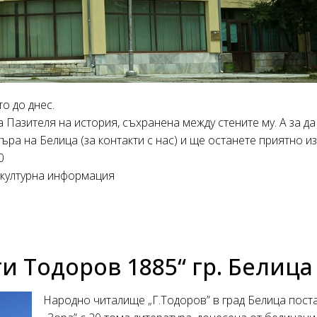
о до днес.
 Пазителя на история, съхранена между стените му. А за да
ра на Белица (за контакти с нас) и ще останете приятно и
0
и културна информация
 Тодоров 1885“ гр. Белица
Народно читалище „Г.Тодоров” в град Белица поста