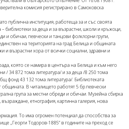
 участвали в българското опълчение. От 16.08.1908 г.
оверителна комисия регистрирано в Самоковска
ато публична институция, работеща за и със своята
– библиотеки за деца и за възрастни, школи и кръжоци,
ди и обичаи, певчески и танцови фолклорни групи,
единствен на територията на град Белица и общината
жи и възрастни хора от всички социални, здравни и
ада, която се намира в центъра на Белица и към него
и / 34 872 тома литература/ и за деца /8 250 тома
бщ фонд 43 132 тома литература/. Библиотеката
 общината. В читалището работят 5 бр.певчески
атрална група за местни обреди и обичаи. Музейна сбирка
, възраждане, етнография, картинна галерия, нова
ормация. То има огромен потенциал да способства за
ище „Георги Тодоров-1885” в годините на преход се