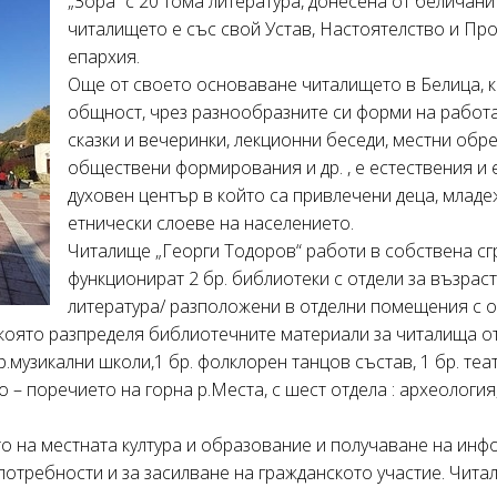
„Зора” с 20 тома литература, донесена от беличани
читалището е със свой Устав, Настоятелство и Пр
епархия.
Още от своето основаване читалището в Белица, к
общност, чрез разнообразните си форми на работа 
сказки и вечеринки, лекционни беседи, местни обре
обществени формирования и др. , е естествения и 
духовен център в който са привлечени деца, младе
етнически слоеве на населението.
Читалище „Георги Тодоров“ работи в собствена сгр
функционират 2 бр. библиотеки с отдели за възрастн
литература/ разположени в отделни помещения с о
която разпределя библиотечните материали за читалища от
р.музикални школи,1 бр. фолклорен танцов състав, 1 бр. те
– поречието на горна р.Места, с шест отдела : археология
то на местната култура и образование и получаване на инф
отребности и за засилване на гражданското участие. Читал